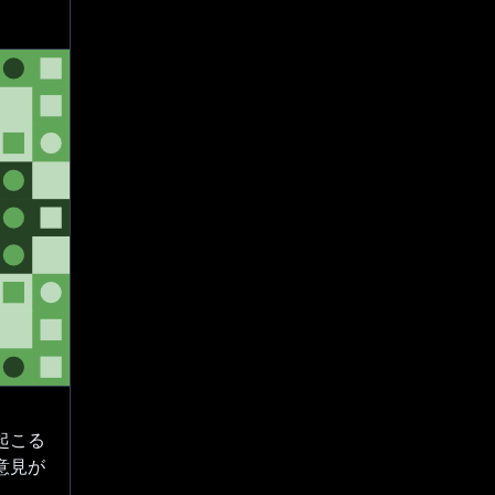
起こる
意見が