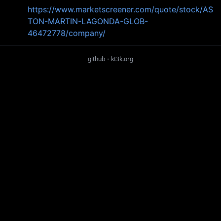
https://www.marketscreener.com/quote/stock/AS
TON-MARTIN-LAGONDA-GLOB-
46472778/company/
github
・
kt3k.org