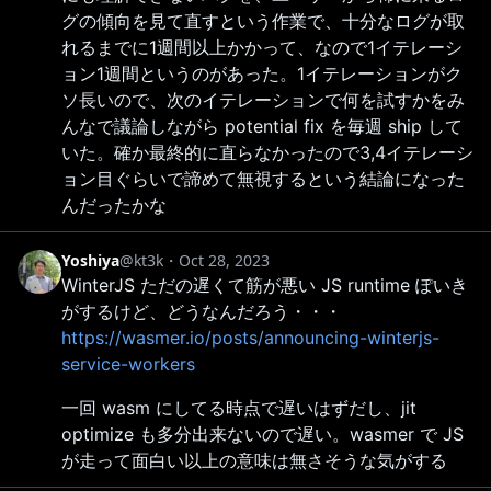
グの傾向を見て直すという作業で、十分なログが取
れるまでに1週間以上かかって、なので1イテレーシ
ョン1週間というのがあった。1イテレーションがク
ソ長いので、次のイテレーションで何を試すかをみ
んなで議論しながら potential fix を毎週 ship して
いた。確か最終的に直らなかったので3,4イテレーシ
ョン目ぐらいで諦めて無視するという結論になった
んだったかな
Yoshiya
@kt3k
・
Oct 28, 2023
WinterJS ただの遅くて筋が悪い JS runtime ぽいき
がするけど、どうなんだろう・・・
https://wasmer.io/posts/announcing-winterjs-
service-workers
一回 wasm にしてる時点で遅いはずだし、jit
optimize も多分出来ないので遅い。wasmer で JS
が走って面白い以上の意味は無さそうな気がする