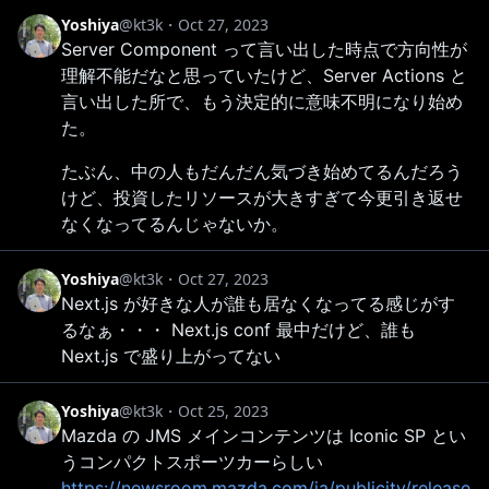
Yoshiya
@kt3k
・
Oct 27, 2023
Server Component って言い出した時点で方向性が
理解不能だなと思っていたけど、Server Actions と
言い出した所で、もう決定的に意味不明になり始め
た。
たぶん、中の人もだんだん気づき始めてるんだろう
けど、投資したリソースが大きすぎて今更引き返せ
なくなってるんじゃないか。
Yoshiya
@kt3k
・
Oct 27, 2023
Next.js が好きな人が誰も居なくなってる感じがす
るなぁ・・・ Next.js conf 最中だけど、誰も
Next.js で盛り上がってない
Yoshiya
@kt3k
・
Oct 25, 2023
Mazda の JMS メインコンテンツは Iconic SP とい
うコンパクトスポーツカーらしい
https://newsroom.mazda.com/ja/publicity/release