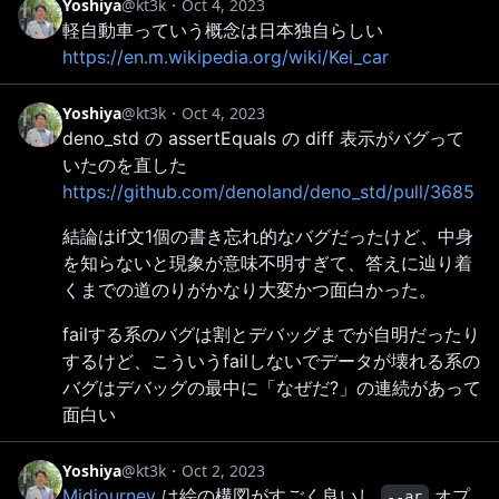
Yoshiya
@kt3k
・
Oct 4, 2023
軽自動車っていう概念は日本独自らしい
https://en.m.wikipedia.org/wiki/Kei_car
Yoshiya
@kt3k
・
Oct 4, 2023
deno_std の assertEquals の diff 表示がバグって
いたのを直した
https://github.com/denoland/deno_std/pull/3685
結論はif文1個の書き忘れ的なバグだったけど、中身
を知らないと現象が意味不明すぎて、答えに辿り着
くまでの道のりがかなり大変かつ面白かった。
failする系のバグは割とデバッグまでが自明だったり
するけど、こういうfailしないでデータが壊れる系の
バグはデバッグの最中に「なぜだ?」の連続があって
面白い
Yoshiya
@kt3k
・
Oct 2, 2023
Midjourney
は絵の構図がすごく良いし
オプ
--ar